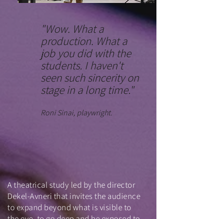
"Wow. What a
production. What a
job you did with the
students. I haven't
seen such sincerity on
stage in a long time."
Roni Sinai, playwright.
A theatrical study led by the director
Dekel-Avneri that invites the audience
to expand beyond what is visible to
the eye, to go deep and be exposed to