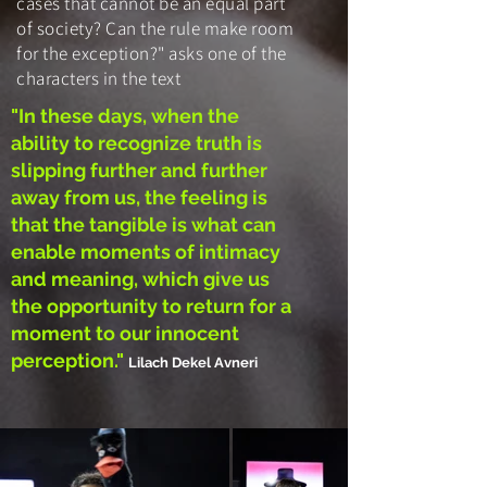
cases that cannot be an equal part
of society?
Can the rule make room
for the exception?" asks one of the
characters in the text
"In these days, when the
ability to recognize truth is
slipping further and further
away from us, the feeling is
that the tangible is what can
enable moments of intimacy
and meaning, which give us
the opportunity to return for a
moment to our innocent
perception."
Lilach Dekel Avneri