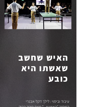
האיש שחשב
שאשתו היא
כובע
עיבוד ובימוי : לילך דקל-אבנרי
המחזה "האיש ש..." מאת פיטר ברוק