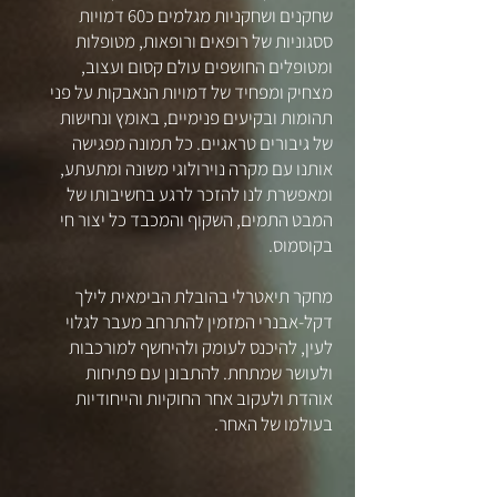
שחקנים ושחקניות מגלמים כ60 דמויות
ססגוניות של רופאים ורופאות, מטופלות
ומטופלים החושפים עולם קסום ועצוב,
מצחיק ומפחיד של דמויות הנאבקות על פני
תהומות ובקיעים פנימיים, באומץ ונחישות
של גיבורים טראגיים. כל תמונה מפגישה
אותנו עם מקרה נוירולוגי משונה ומתעתע,
ומאפשרת לנו להזכר לרגע בחשיבותו של
המבט התמים, השקוף והמכבד כל יצור חי
בקוסמוס.
מחקר תיאטרלי בהובלת הבימאית לילך
דקל-אבנרי המזמין להתרחב מעבר לגלוי
לעין, להיכנס לעומק ולהיחשף למורכבות
ולעושר שמתחת. להתבונן עם פתיחות
אוהדת ולעקוב אחר החוקיות והייחודיות
בעולמו של האחר.