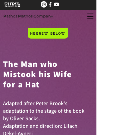
P
athos
M
athos
C
ompany
HEBREW BELOW
The Man who
Mistook his Wife
for a Hat
Adapted after Peter Brook's
adaptation to the stage of the book
by Oliver Sacks.
Adaptation and direction: Lilach
Dekel-Avneri